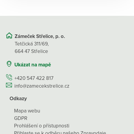
Zámeček Střelice, p. o.
Tetčická 311/69,
664 47 Střelice
Ukázat na mapě
+420 547 422 817
info@zamecekstrelice.cz
Odkazy
Mapa webu
GDPR
Prohlášení o přístupnosti
Přihlaste se k odběru našeho Zpravodaje