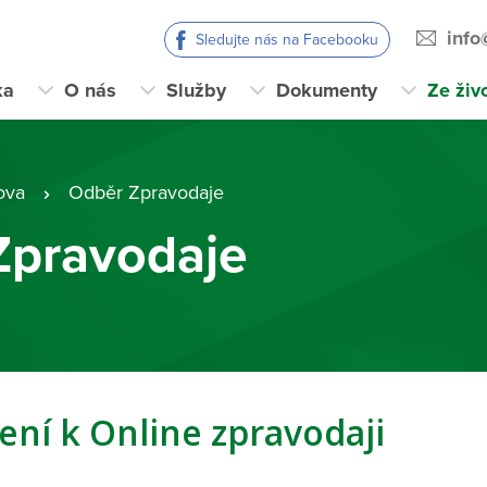
info
Sledujte nás na Facebooku
ka
O nás
Služby
Dokumenty
Ze živ
ova
Odběr Zpravodaje
Zpravodaje
ení k Online zpravodaji