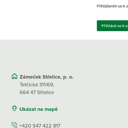
Přihlášením se k
Přihlásit se k 
Zámeček Střelice, p. o.
Tetčická 311/69,
664 47 Střelice
Ukázat na mapě
+420 547 422 817