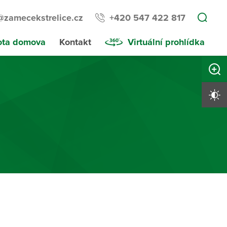
@zamecekstrelice.cz
+420 547 422 817
ota domova
Kontakt
Virtuální prohlídka
Zvětši
Vysoký 