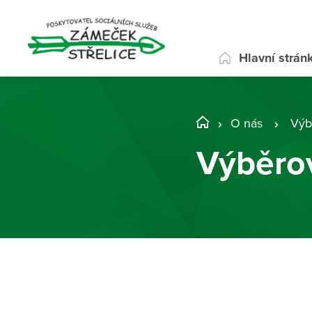
Hlavní strán
O nás
Výb
Výběrov