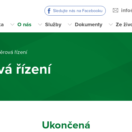
info
Sledujte nás na Facebooku
ka
O nás
Služby
Dokumenty
Ze živ
ěrová řízení
á řízení
Ukončená