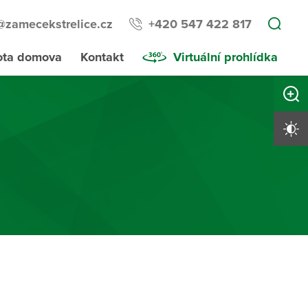
@zamecekstrelice.cz
+420 547 422 817
ota domova
Kontakt
Virtuální prohlídka
Zvětši
Vysoký 