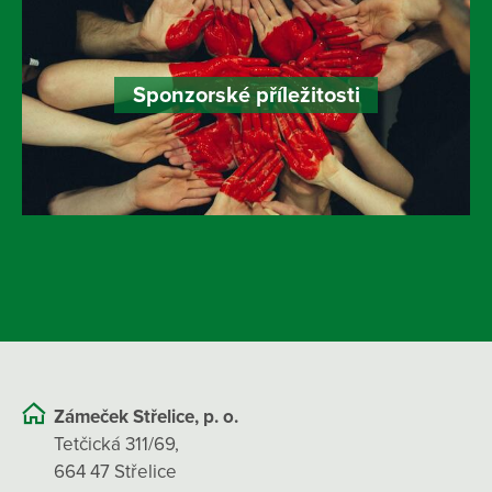
Sponzorské příležitosti
Zámeček Střelice, p. o.
Tetčická 311/69,
664 47 Střelice