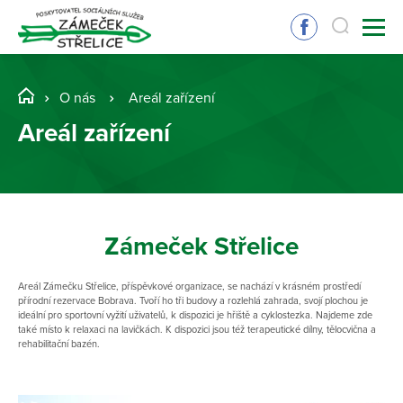
O nás
Areál zařízení
Areál zařízení
Zámeček Střelice
Areál Zámečku Střelice, příspěvkové organizace, se nachází v krásném prostředí
přírodní rezervace Bobrava. Tvoří ho tři budovy a rozlehlá zahrada, svojí plochou je
ideální pro sportovní vyžití uživatelů, k dispozici je hřiště a cyklostezka. Najdeme zde
také místo k relaxaci na lavičkách. K dispozici jsou též terapeutické dílny, tělocvična a
rehabilitační bazén.