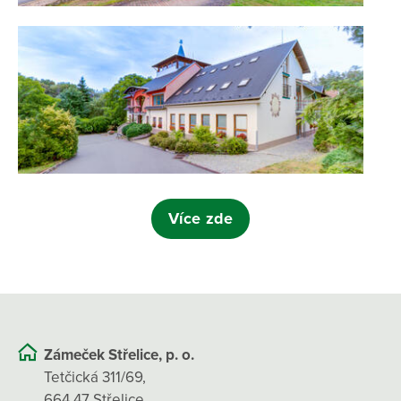
Více zde
Zámeček Střelice, p. o.
Tetčická 311/69,
664 47 Střelice