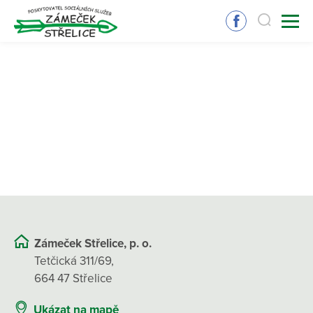
Zámeček Střelice, p. o.
Tetčická 311/69,
664 47 Střelice
Ukázat na mapě