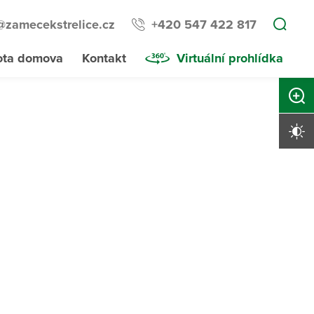
@zamecekstrelice.cz
+420 547 422 817
ota domova
Kontakt
Virtuální prohlídka
Zvětši
Vysoký 