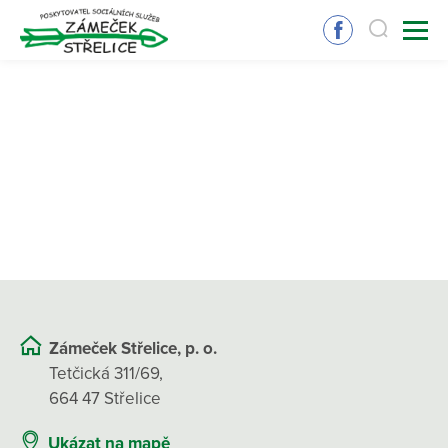
Zámeček Střelice, p. o.
Tetčická 311/69,
664 47 Střelice
Ukázat na mapě