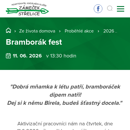
Ze života domova
Proběhlé akce
2026
Br
Bramborák fest
11. 06. 2026
v 13:30 hodin
"Dobrá mňamka k létu patří, bramboráček
dipem natři!
Dej si k němu Birela, budeš šťastný docela."
Aktivizační pracovníci nám na čtvrtek, dne