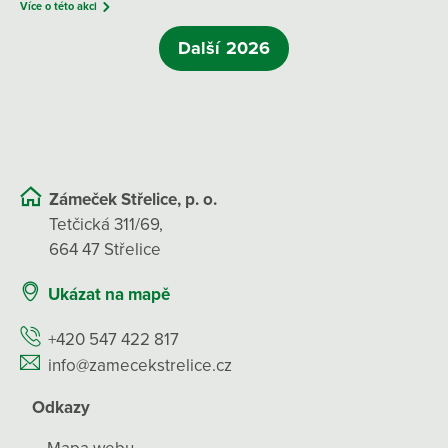
Více o této akci
Další 2026
Zámeček Střelice, p. o.
Tetčická 311/69,
664 47 Střelice
Ukázat na mapě
+420 547 422 817
info@zamecekstrelice.cz
Odkazy