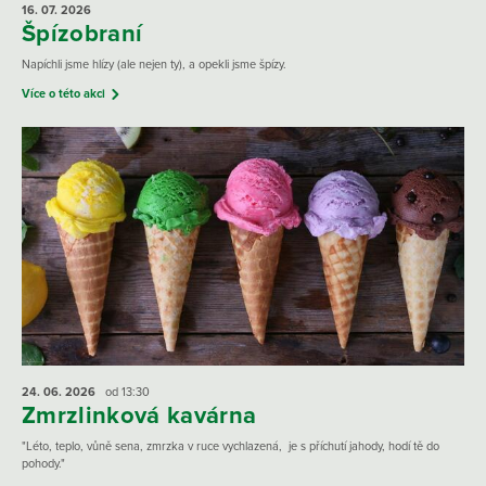
16. 07.
2026
Špízobraní
Napíchli jsme hlízy (ale nejen ty), a opekli jsme špízy.
Více o této akci
24. 06.
2026
od 13:30
Zmrzlinková kavárna
"Léto, teplo, vůně sena, zmrzka v ruce vychlazená, je s příchutí jahody, hodí tě do
pohody."