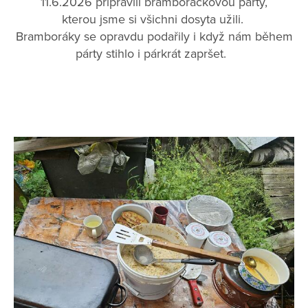
11.6.2026 připravili bramboráčkovou párty,
kterou jsme si všichni dosyta užili.
Bramboráky se opravdu podařily i když nám během
párty stihlo i párkrát zapršet.