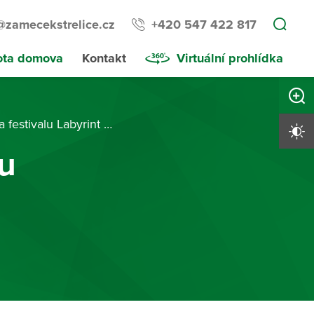
@zamecekstrelice.cz
+420 547 422 817
ota domova
Kontakt
Virtuální prohlídka
Zvětši
estivalu Labyrint duše
Vysoký 
lu