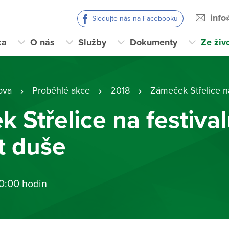
info
Sledujte nás na Facebooku
ka
O nás
Služby
Dokumenty
Ze živ
ova
Proběhlé akce
2018
Zámeček Střelice na f
 Střelice na festiva
t duše
 0:00 hodin