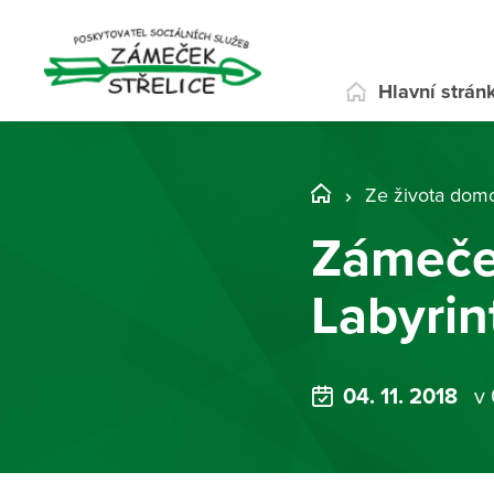
Hlavní strán
Ze života dom
Zámeček
Labyrin
04. 11. 2018
v