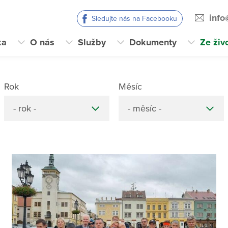
info
Sledujte nás na Facebooku
ka
O nás
Služby
Dokumenty
Ze živ
Rok
Měsíc
- rok -
- měsíc -