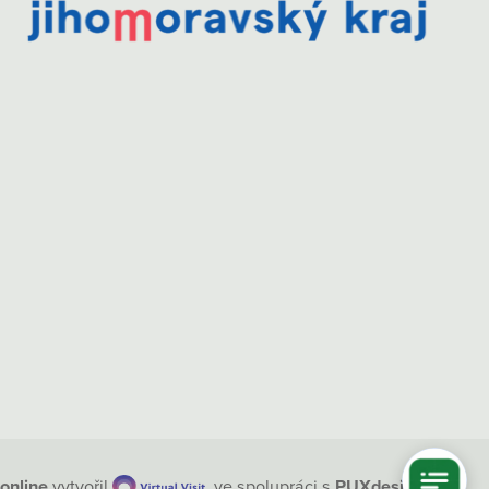
online
vytvořil
ve spolupráci s
PUXdesign.cz