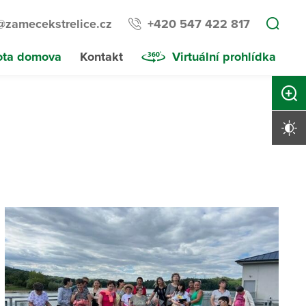
@zamecekstrelice.cz
+420 547 422 817
ota domova
Kontakt
Virtuální prohlídka
Zvětši
Vysoký 