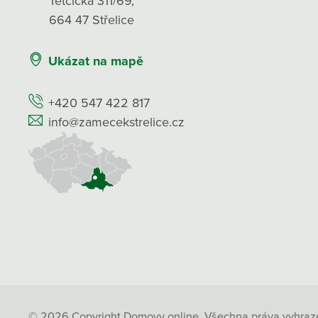
Tetčická 311/69,
664 47 Střelice
Ukázat na mapě
+420 547 422 817
info@zamecekstrelice.cz
© 2026 Copyright Domovy online. Všechna práva vyhraz