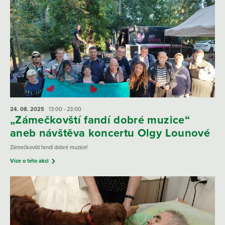
24. 08.
2025
13:00 - 23:00
„Zámečkovští fandí dobré muzice“
aneb návštěva koncertu Olgy Lounové
Zámečkovští fandí dobré muzice!
Více o této akci