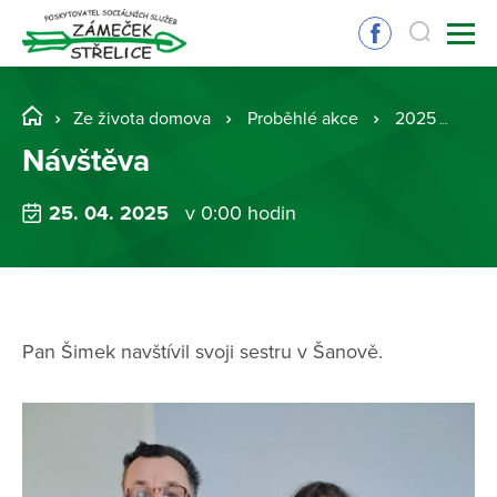
Ze života domova
Proběhlé akce
2025
Ná
Návštěva
25. 04. 2025
v 0:00 hodin
Pan Šimek navštívil svoji sestru v Šanově.