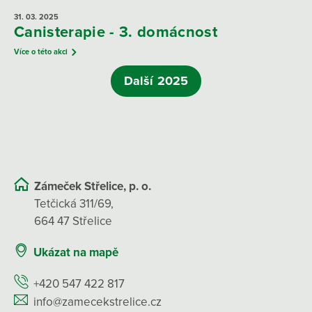
31. 03.
2025
Canisterapie - 3. domácnost
Více o této akci
Další 2025
Zámeček Střelice, p. o.
Tetčická 311/69,
664 47 Střelice
Ukázat na mapě
+420 547 422 817
info@zamecekstrelice.cz