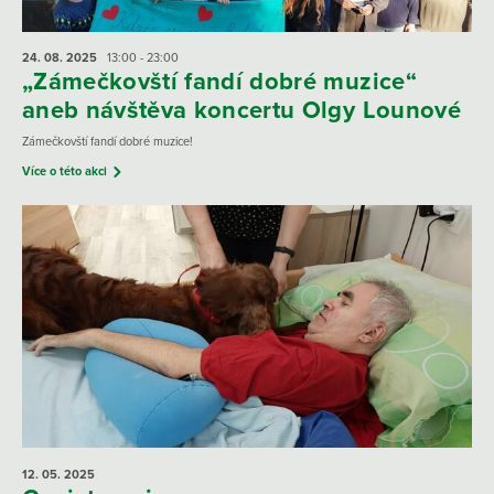
24. 08.
2025
13:00 - 23:00
„Zámečkovští fandí dobré muzice“
aneb návštěva koncertu Olgy Lounové
Zámečkovští fandí dobré muzice!
Více o této akci
12. 05.
2025