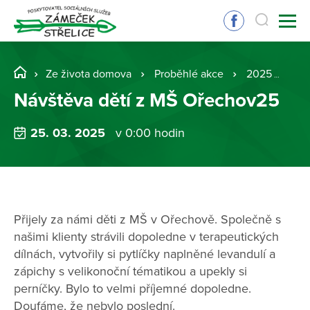
Ze života domova
Proběhlé akce
2025
Ná
Návštěva dětí z MŠ Ořechov25
25. 03. 2025
v 0:00 hodin
Přijely za námi děti z MŠ v Ořechově. Společně s
našimi klienty strávili dopoledne v terapeutických
dílnách, vytvořily si pytlíčky naplněné levandulí a
zápichy s velikonoční tématikou a upekly si
perníčky. Bylo to velmi příjemné dopoledne.
Doufáme, že nebylo poslední.