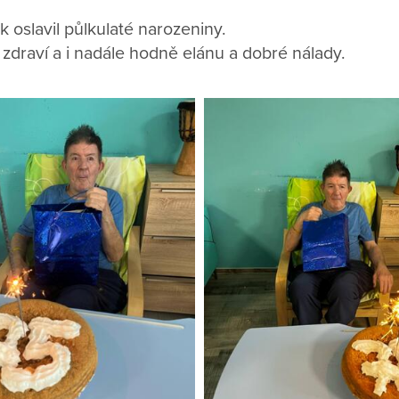
 oslavil půlkulaté narozeniny.
draví a i nadále hodně elánu a dobré nálady.