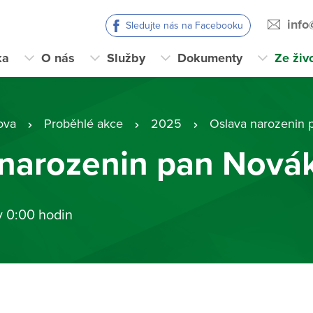
info
Sledujte nás na Facebooku
ka
O nás
Služby
Dokumenty
Ze živ
ova
Proběhlé akce
2025
Oslava narozenin 
 narozenin pan Nová
v 0:00 hodin