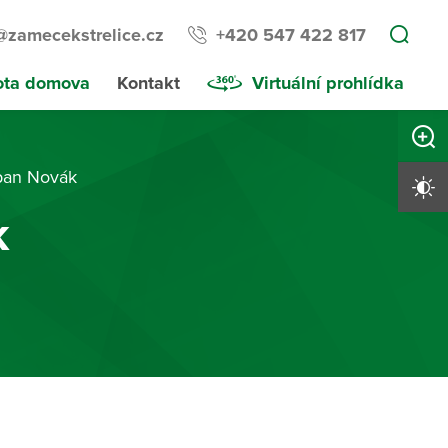
@zamecekstrelice.cz
+420 547 422 817
ota domova
Kontakt
Virtuální prohlídka
Zvětši
pan Novák
Vysoký 
k