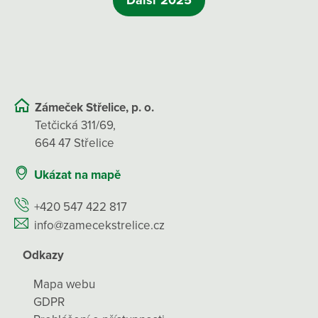
Další 2025
Zámeček Střelice, p. o.
Tetčická 311/69,
664 47 Střelice
Ukázat na mapě
+420 547 422 817
info@zamecekstrelice.cz
Odkazy
Mapa webu
GDPR