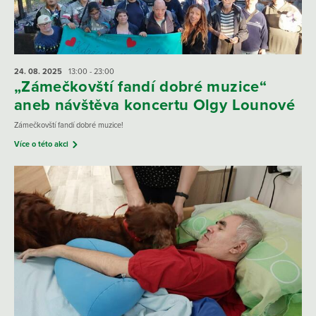
24. 08.
2025
13:00 - 23:00
„Zámečkovští fandí dobré muzice“
aneb návštěva koncertu Olgy Lounové
Zámečkovští fandí dobré muzice!
Více o této akci