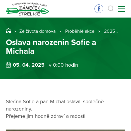
Ze života domova
Proběhlé akce
2025
Osl
Oslava narozenin Sofie a
Michala
05. 04. 2025
v 0:00 hodin
Slečna Sofie a pan Michal oslavili společně
narozeniny.
Přejeme jim hodně zdraví a radosti.