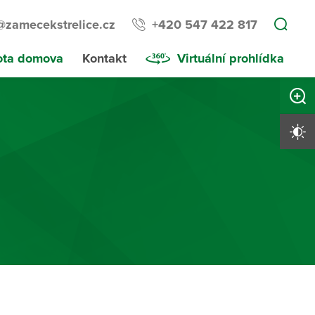
@zamecekstrelice.cz
+420 547 422 817
ota domova
Kontakt
Virtuální prohlídka
Zvětši
Vysoký 