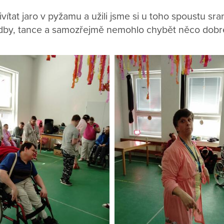
vítat jaro v pyžamu a užili jsme si u toho spoustu sra
dby, tance a samozřejmě nemohlo chybět něco dobr