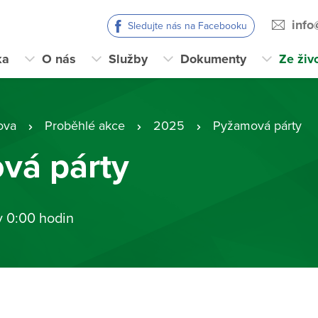
info
Sledujte nás na Facebooku
ka
O nás
Služby
Dokumenty
Ze živ
ova
Proběhlé akce
2025
Pyžamová párty
vá párty
v 0:00 hodin