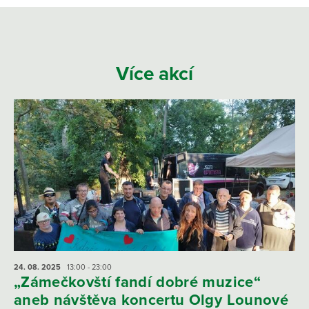
Více akcí
24. 08.
2025
13:00 - 23:00
„Zámečkovští fandí dobré muzice“
aneb návštěva koncertu Olgy Lounové