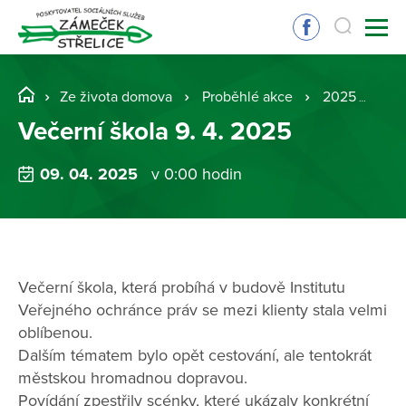
Ze života domova
Proběhlé akce
2025
Več
Večerní škola 9. 4. 2025
09. 04. 2025
v 0:00 hodin
Večerní škola, která probíhá v budově Institutu
Veřejného ochránce práv se mezi klienty stala velmi
oblíbenou.
Dalším tématem bylo opět cestování, ale tentokrát
městskou hromadnou dopravou.
Povídání zpestřily scénky, které ukázaly konkrétní