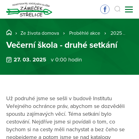
Ze života domova
Proběhlé akce
2025
Več
Večerní škola - druhé setkání
27. 03. 2025
v 0:00 hodin
Už podruhé jsme se sešli v budově Institutu
Veřejného ochránce práv, abychom se dozvěděli
spoustu zajímavých věcí. Téma setkání bylo
cestování. Nejdříve jsme si povídali o tom, co
bychom si na cesty měli nachystat a bez čeho se
neobejdeme a potom jsme se nad katalogy