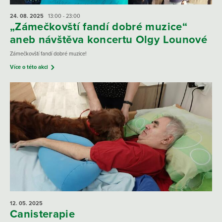
24. 08.
2025
13:00 - 23:00
„Zámečkovští fandí dobré muzice“
aneb návštěva koncertu Olgy Lounové
Zámečkovští fandí dobré muzice!
Více o této akci
12. 05.
2025
Canisterapie