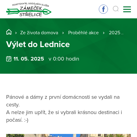
Ze života domova
Proběhlé akce
2025
Vý
Výlet do Lednice
11. 05. 2025
v 0:00 hodin
Pánové a dámy z první domácnosti se vydali na
cesty.
A nelze jim upřít, že si vybrali krásnou destinaci i
počasí. :-)