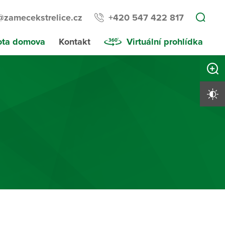
@zamecekstrelice.cz
+420 547 422 817
ota domova
Kontakt
Virtuální prohlídka
Zvětši
Vysoký 