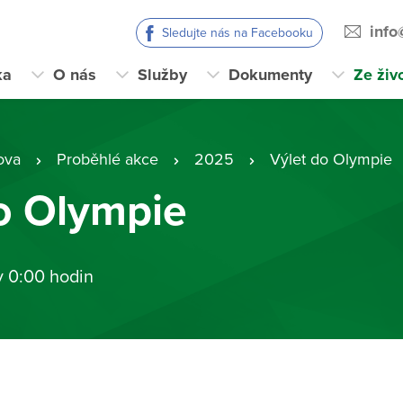
info
Sledujte nás na Facebooku
ka
O nás
Služby
Dokumenty
Ze živ
ova
Proběhlé akce
2025
Výlet do Olympie
o Olympie
v 0:00 hodin