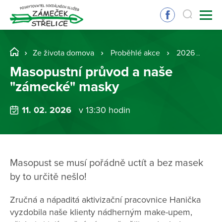
Ze života domova
Proběhlé akce
2026
Ma
Masopustní průvod a naše
"zámecké" masky
11. 02. 2026
v 13:30 hodin
Masopust se musí pořádně uctít a bez masek
by to určitě nešlo!
Zručná a nápaditá aktivizační pracovnice Hanička
vyzdobila naše klienty nádherným make-upem,