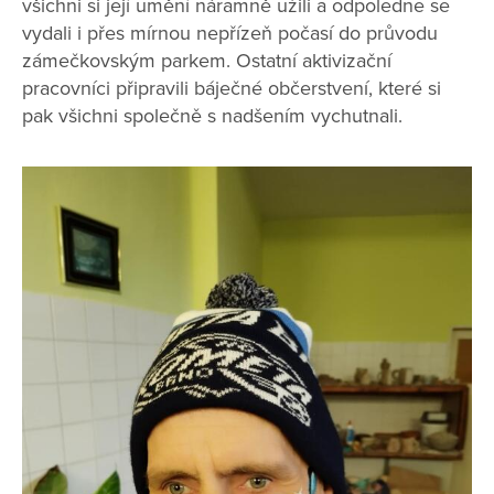
všichni si její umění náramně užili a odpoledne se
vydali i přes mírnou nepřízeň počasí do průvodu
zámečkovským parkem. Ostatní aktivizační
pracovníci připravili báječné občerstvení, které si
pak všichni společně s nadšením vychutnali.