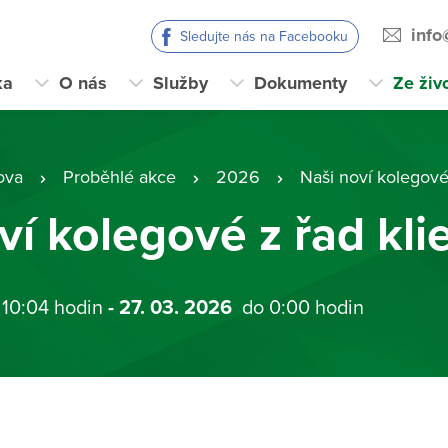
info
Sledujte nás na Facebooku
ka
O nás
Služby
Dokumenty
Ze živ
ova
Proběhlé akce
2026
Naši noví kolegové
ví kolegové z řad kli
 10:04 hodin
- 27. 03. 2026
do 0:00 hodin