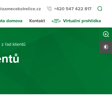
@zamecekstrelice.cz
+420 547 422 817
ota domova
Kontakt
Virtuální prohlídka
Zvětši
 z řad klientů
Vysoký 
entů