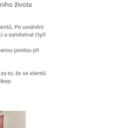
ího života
lientů. Po uvolnění
i a zaměstnat čtyři
anou posilou při
a to, že se klientů
dikep.