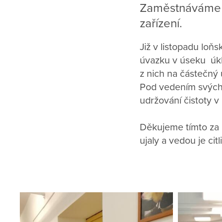
Zaměstnáváme n
zařízení.
Již v listopadu loňs
úvazku v úseku úkli
z nich na částečný
Pod vedením svých 
udržování čistoty v
Děkujeme tímto za m
ujaly a vedou je cit