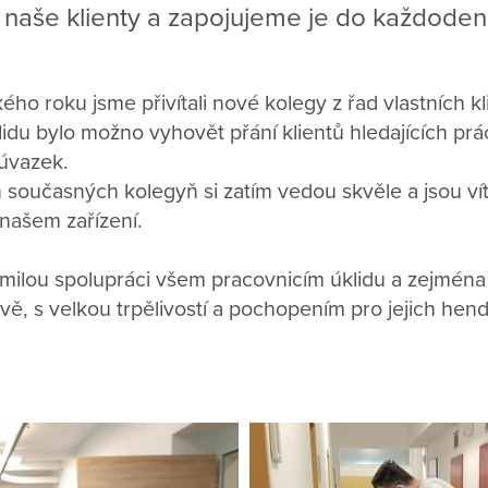
aše klienty a zapojujeme je do každodenn
kého roku jsme přivítali nové kolegy z řad vlastních k
du bylo možno vyhovět přání klientů hledajících prác
 úvazek.
současných kolegyň si zatím vedou skvěle a jsou vít
 našem zařízení.
ilou spolupráci všem pracovnicím úklidu a zejména z
livě, s velkou trpělivostí a pochopením pro jejich hen