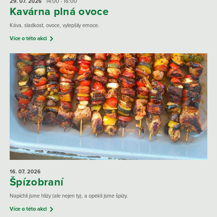
29. 07.
2026
14:00 - 16:00
Kavárna plná ovoce
Káva, sladkost, ovoce, vylepšily emoce.
Více o této akci
16. 07.
2026
Špízobraní
Napíchli jsme hlízy (ale nejen ty), a opekli jsme špízy.
Více o této akci