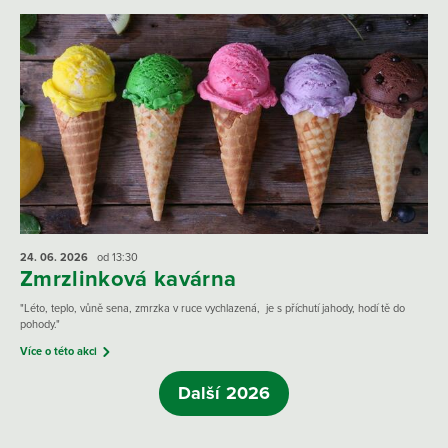
24. 06.
2026
od 13:30
Zmrzlinková kavárna
"Léto, teplo, vůně sena, zmrzka v ruce vychlazená, je s příchutí jahody, hodí tě do
pohody."
Více o této akci
Další 2026