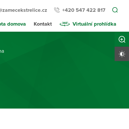
@zamecekstrelice.cz
+420 547 422 817
ota domova
Kontakt
Virtuální prohlídka
Zvětši
na
Vysoký 