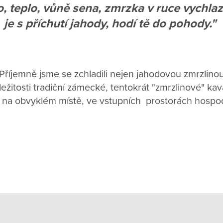
o, teplo, vůně sena, zmrzka v ruce vychla
je s příchutí jahody, hodí tě do pohody."
Příjemně jsme se zchladili nejen jahodovou zmrzlino
íležitosti tradiční zámecké, tentokrát "zmrzlinové" kav
 na obvyklém místě, ve vstupních prostorách hospo