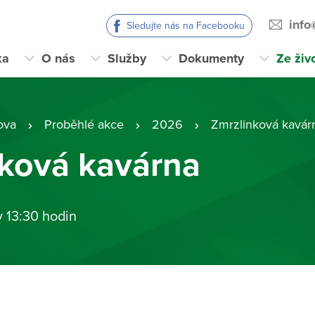
info
Sledujte nás na Facebooku
ka
O nás
Služby
Dokumenty
Ze živ
ova
Proběhlé akce
2026
Zmrzlinková kavár
nková kavárna
v 13:30 hodin