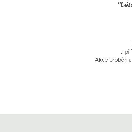
"Lét
u př
Akce proběhla