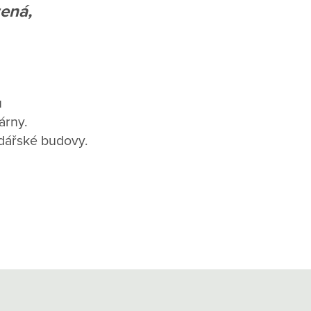
zená,
u
árny.
dářské budovy.