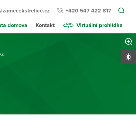
@zamecekstrelice.cz
+420 547 422 817
ota domova
Kontakt
Virtuální prohlídka
Zvětši
ka
Vysoký 