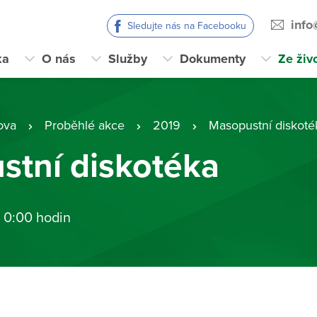
info
Sledujte nás na Facebooku
ka
O nás
Služby
Dokumenty
Ze živ
ova
Proběhlé akce
2019
Masopustní diskoté
stní diskotéka
 0:00 hodin