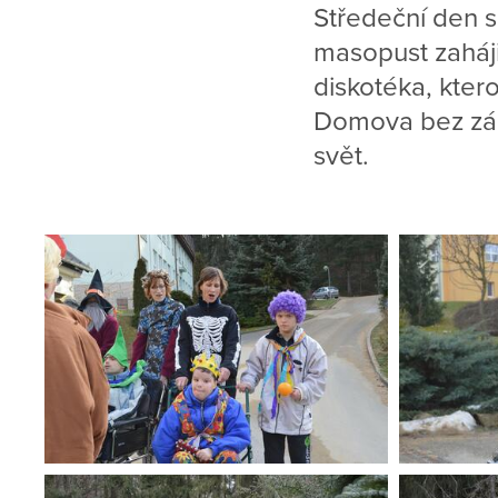
Středeční den s
masopust zaháj
diskotéka, ktero
Domova bez zám
svět.