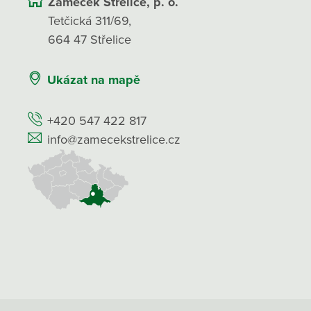
Zámeček Střelice, p. o.
Tetčická 311/69,
664 47 Střelice
Ukázat na mapě
+420 547 422 817
info@zamecekstrelice.cz