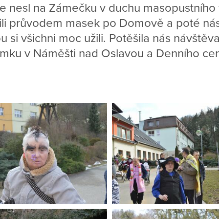
e nesl na Zámečku v duchu masopustního ve
ili průvodem masek po Domově a poté ná
u si všichni moc užili. Potěšila nás návště
ku v Náměšti nad Oslavou a Denního cen