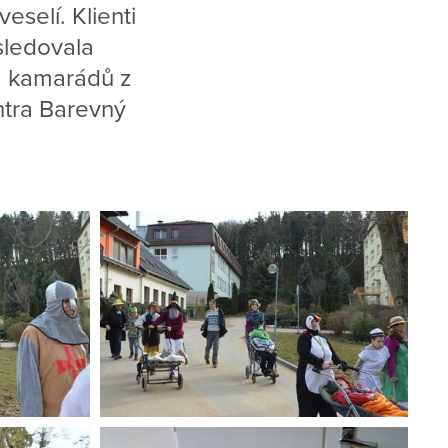
selí. Klienti
sledovala
va kamarádů z
tra Barevný