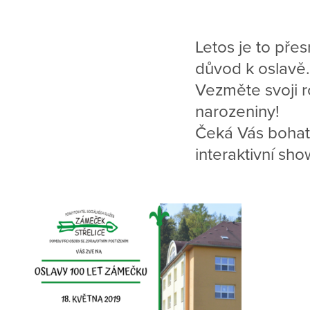
Letos je to přes
důvod k oslavě.
Vezměte svoji r
narozeniny!
Čeká Vás bohatý
interaktivní sho