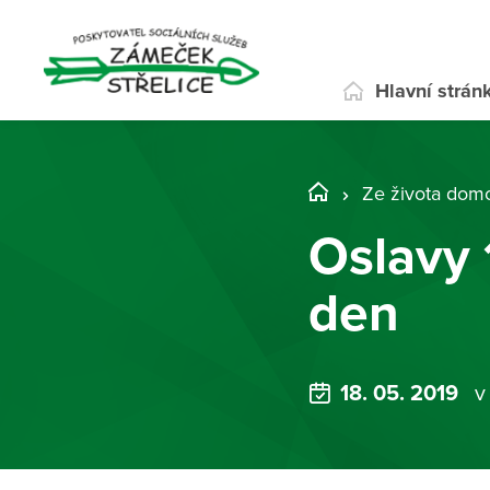
Hlavní strán
Ze života dom
Oslavy 
den
18. 05. 2019
v