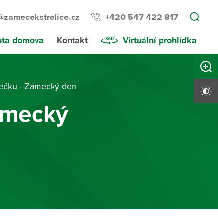
@zamecekstrelice.cz
+420 547 422 817
ota domova
Kontakt
Virtuální prohlídka
Zvětši
mečku - Zámecký den
Vysoký 
ámecký