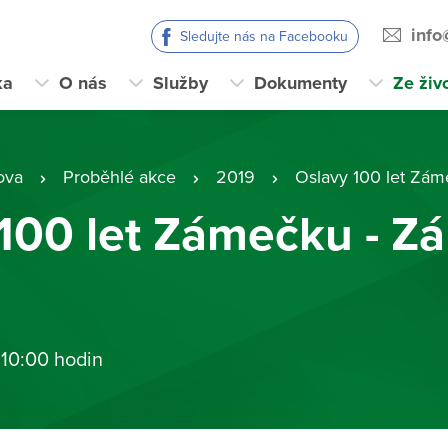
info
Sledujte nás na Facebooku
ka
O nás
Služby
Dokumenty
Ze živ
ova
Proběhlé akce
2019
Oslavy 100 let Zá
100 let Zámečku - Z
 10:00 hodin