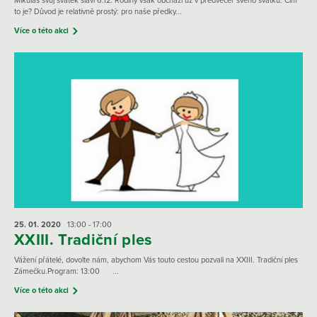
Mikuláš svůj svátek slaví 6.12. Rodiny však obchází už v předvečer svého svátku. Čím
to je? Důvod je relativně prostý: pro naše předky...
Více o této akci
25. 01.
2020
13:00 - 17:00
XXIII. Tradiční ples
Vážení přátelé, dovolte nám, abychom Vás touto cestou pozvali na XXIII. Tradiční ples
Zámečku.Program: 13:00 ...
Více o této akci