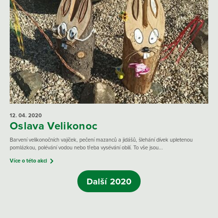
12. 04.
2020
Oslava Velikonoc
Barvení velikonočních vajíček, pečení mazanců a jidášů, šlehání dívek upletenou
pomlázkou, polévání vodou nebo třeba vysévání obilí. To vše jsou...
Více o této akci
Další 2020