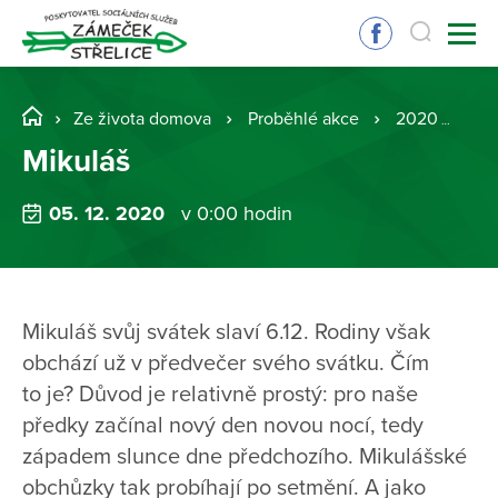
Ze života domova
Proběhlé akce
2020
Mi
Mikuláš
05. 12. 2020
v 0:00 hodin
Mikuláš svůj svátek slaví 6.12. Rodiny však
obchází už v předvečer svého svátku. Čím
to je? Důvod je relativně prostý: pro naše
předky začínal nový den novou nocí, tedy
západem slunce dne předchozího. Mikulášské
obchůzky tak probíhají po setmění. A jako