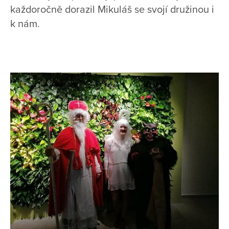
každoročně dorazil Mikuláš se svojí družinou i
k nám.