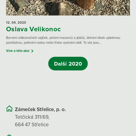
12. 04.
2020
Oslava Velikonoc
Barvení velikonočních vajíček, pečení mazanců a jidášů, šlehání dívek upletenou
pomlázkou, polévání vodou nebo třeba vysévání obilí. To vše jsou...
Více o této akci
Další 2020
Zámeček Střelice, p. o.
Tetčická 311/69,
664 47 Střelice