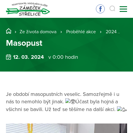
Ze života domova
Proběhlé akce
2024
Ma
Masopust
12. 03. 2024
v 0:00 hodin
Je období masopustních veselic. Samozřejmě i u
nás to nemohlo být jinak.
Účast byla hojná a
všichni se bavili. Už teď se těšíme na další akci.