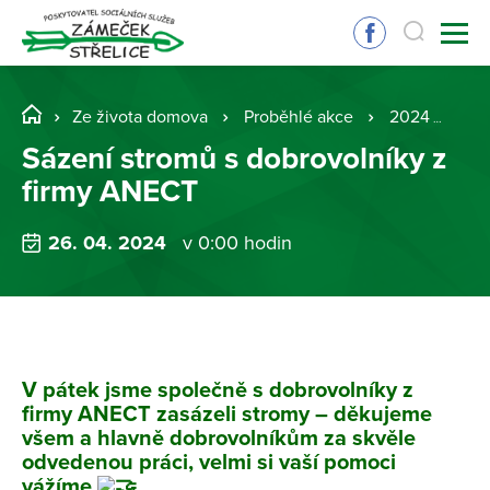
Ze života domova
Proběhlé akce
2024
Sá
Sázení stromů s dobrovolníky z
firmy ANECT
26. 04. 2024
v 0:00 hodin
V pátek jsme společně s dobrovolníky z
firmy ANECT zasázeli stromy – děkujeme
všem a hlavně dobrovolníkům za skvěle
odvedenou práci, velmi si vaší pomoci
vážíme