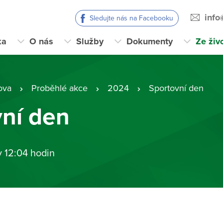
info
Sledujte nás na Facebooku
ka
O nás
Služby
Dokumenty
Ze živ
ova
Proběhlé akce
2024
Sportovní den
ní den
v 12:04 hodin