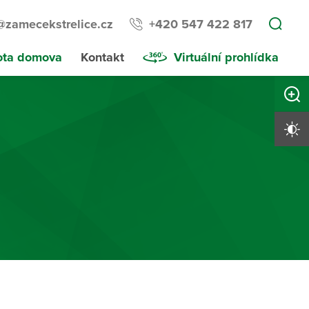
@zamecekstrelice.cz
+420 547 422 817
ota domova
Kontakt
Virtuální prohlídka
Zvětši
Vysoký 