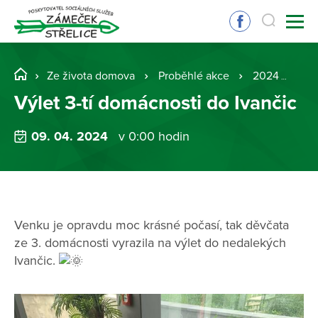
Ze života domova
Proběhlé akce
2024
Výl
Výlet 3-tí domácnosti do Ivančic
09. 04. 2024
v 0:00 hodin
Venku je opravdu moc krásné počasí, tak děvčata
ze 3. domácnosti vyrazila na výlet do nedalekých
Ivančic.