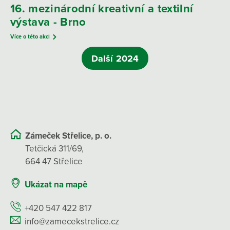
16. mezinárodní kreativní a textilní
výstava - Brno
Více o této akci
Další 2024
Zámeček Střelice, p. o.
Tetčická 311/69,
664 47 Střelice
Ukázat na mapě
+420 547 422 817
info@zamecekstrelice.cz