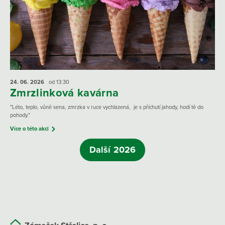
24. 06.
2026
od 13:30
Zmrzlinková kavárna
"Léto, teplo, vůně sena, zmrzka v ruce vychlazená, je s příchutí jahody, hodí tě do
pohody."
Více o této akci
Další 2026