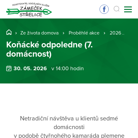
Ze života domova
Proběhlé akce
2026
Ko
Koňácké odpoledne (7.
domácnost)
30. 05. 2026
v 14:00 hodin
Netradiční návštěva u klientů sedmé
domácnosti
v podobě čtyřnohého kamaráda plemene