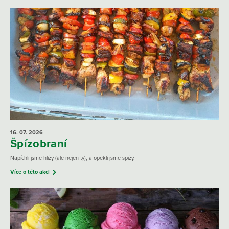
16. 07.
2026
Špízobraní
Napíchli jsme hlízy (ale nejen ty), a opekli jsme špízy.
Více o této akci