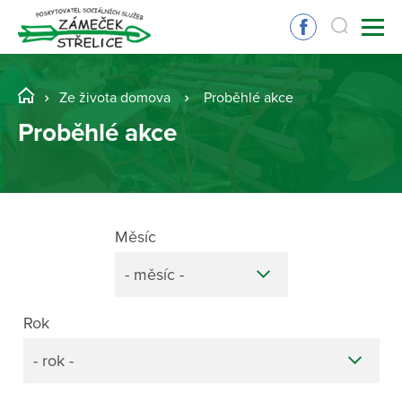
Ze života domova
Proběhlé akce
Proběhlé akce
Měsíc
- měsíc -
Rok
- rok -