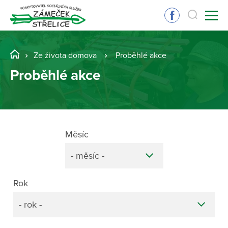
Ze života domova
Proběhlé akce
Proběhlé akce
Měsíc
- měsíc -
Rok
- rok -