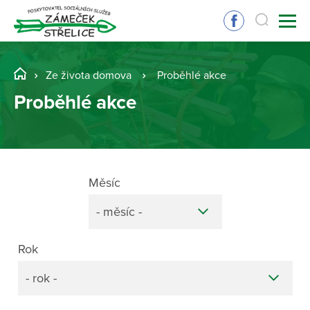
Ze života domova
Proběhlé akce
Proběhlé akce
Měsíc
- měsíc -
Rok
- rok -