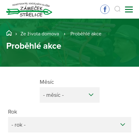
Ze života domova
Proběhlé akce
Proběhlé akce
Měsíc
- měsíc -
Rok
- rok -