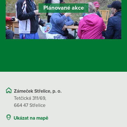
Plánované akce
Zámeček Střelice, p. o.
Tetčická 311/69,
664 47 Střelice
Ukázat na mapě